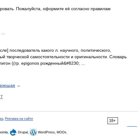
ровать. Пожалуйста, оформите её согласно правилам
n …
ле] последователь какого л. научного, политического,
ый творческой самостоятельности и оригинальности. Словарь
эпигон ((гр. epigonos рожденный&#8230; …
дующая
→
7
ка
,
Реклама на сайте
18+
omla,
Drupal,
WordPress, MODx.