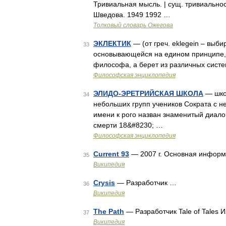
Тривиальная мысль. | сущ. тривиальнос
Шведова. 1949 1992 …
Толковый словарь Ожегова
ЭКЛЕКТИК
— (от греч. eklegein – выби
33
основывающейся на едином принципе, и
философа, а берет из различных систе
Философская энциклопедия
ЭЛИДО-ЭРЕТРИЙСКАЯ ШКОЛА
— шко
34
небольших групп учеников Сократа с 
имени к рого назван знаменитый диало
смерти 18&#8230; …
Философская энциклопедия
Current 93
— 2007 г. Основная инфор
35
Википедия
Crysis
— Разработчик …
36
Википедия
The Path
— Разработчик Tale of Tales 
37
Википедия