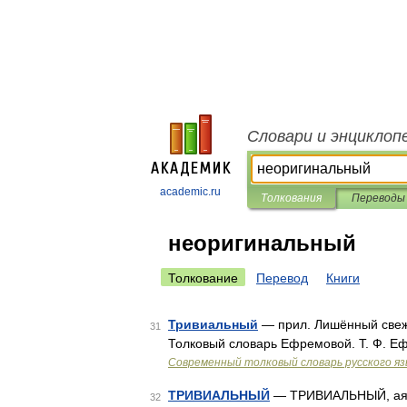
Словари и энциклоп
academic.ru
Толкования
Переводы
неоригинальный
Толкование
Перевод
Книги
Тривиальный
— прил. Лишённый свеже
31
Толковый словарь Ефремовой. Т. Ф. Е
Современный толковый словарь русского я
ТРИВИАЛЬНЫЙ
— ТРИВИАЛЬНЫЙ, ая, о
32