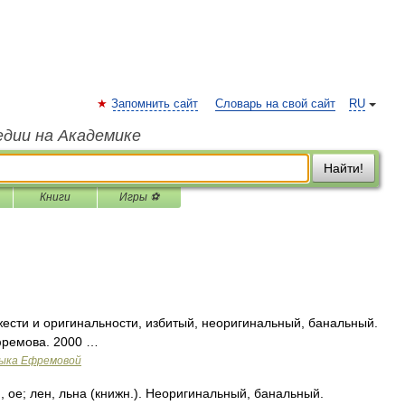
Запомнить сайт
Словарь на свой сайт
RU
едии на Академике
Найти!
Книги
Игры ⚽
сти и оригинальности, избитый, неоригинальный, банальный.
фремова. 2000 …
зыка Ефремовой
е; лен, льна (книжн.). Неоригинальный, банальный.