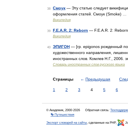
Смоук
— Эту статью следует викифици
38
оформления статей. Смоук (Smoke) …
Википедия
F.E.A.R. 2: Reborn
— F.E.A.R. 2: Rebor
39
Википедия
ЭПИГОН
— [гр. epigonos рожденный пос
40
художественного направления, лишенн
иностранных слов. Комлев Н.Г., 2006. 
Словарь иностранных слов русского языка
Страницы
←
Предыдущая
Сле
1
2
3
4
5
6
© Академик, 2000-2026
Обратная связь:
Техподдерж
👣 Путешествия
Экспорт словарей на сайты
, сделанные на PHP,
Jo