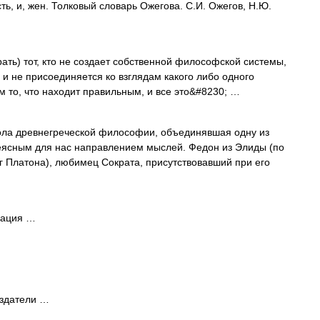
ть, и, жен. Толковый словарь Ожегова. С.И. Ожегов, Н.Ю.
рать) тот, кто не создает собственной философской системы,
 не присоединяется ко взглядам какого либо одного
м то, что находит правильным, и все это&#8230; …
ла древнегреческой философии, объединявшая одну из
неясным для нас направлением мыслей. Федон из Элиды (по
г Платона), любимец Сократа, присутствовавший при его
мация …
Издатели …